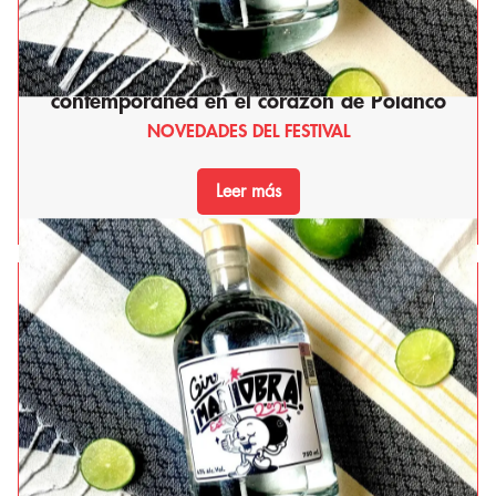
Detalles del evento
La Buena Barra: El festín de la cocina regia
Expositores
contemporánea en el corazón de Polanco
NOVEDADES DEL FESTIVAL
Sobre Nosotros
Leer más
Santander 360
SABORES SONOROS
DESEOS DE NAVIDAD
Blog