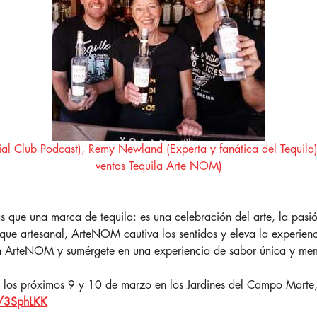
al Club Podcast), Remy Newland (Experta y fanática del Tequila
ventas Tequila Arte NOM)
ue una marca de tequila: es una celebración del arte, la pasión
foque artesanal, ArteNOM cautiva los sentidos y eleva la experienc
con ArteNOM y sumérgete en una experiencia de sabor única y me
o los próximos 9 y 10 de marzo en los Jardines del Campo Marte, s
ly/3SphLKK