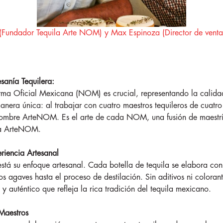
 (Fundador Tequila Arte NOM) y Max Espinoza (Director de vent
sanía Tequilera:
orma Oficial Mexicana (NOM) es crucial, representando la calid
era única: al trabajar con cuatro maestros tequileros de cuatro d
mbre ArteNOM. Es el arte de cada NOM, una fusión de maestría,
ila ArteNOM.
iencia Artesanal
 su enfoque artesanal. Cada botella de tequila se elabora con
los agaves hasta el proceso de destilación. Sin aditivos ni colora
auténtico que refleja la rica tradición del tequila mexicano.
Maestros