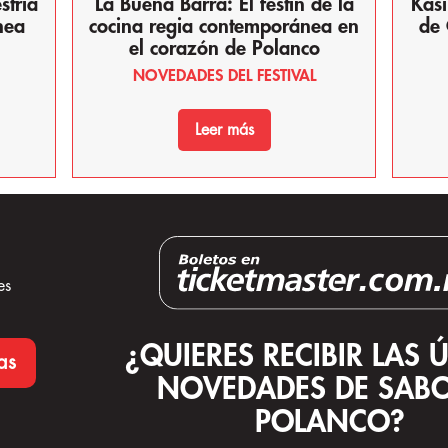
stría
La Buena Barra: El festín de la
Kasi
nea
cocina regia contemporánea en
de 
el corazón de Polanco
NOVEDADES DEL FESTIVAL
Leer más
es
¿QUIERES RECIBIR LAS 
as
NOVEDADES DE SABO
POLANCO?