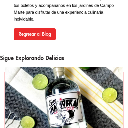
tus boletos y acompáñanos en los jardines de Campo 
Marte para disfrutar de una experiencia culinaria 
Santander 360
inolvidable.
SABORES SONOROS
Regresar al Blog
DESEOS DE NAVIDAD
Sigue Explorando Delicias
Blog
Momentos