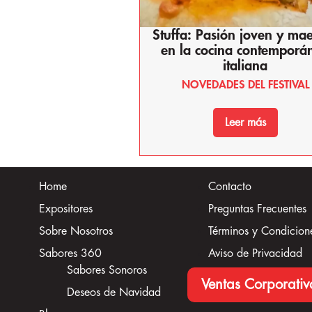
Stuffa: Pasión joven y mae
en la cocina contemporá
italiana
NOVEDADES DEL FESTIVAL
Leer más
Home
Contacto
Expositores
Preguntas Frecuentes
Sobre Nosotros
Términos y Condicion
Sabores 360
Aviso de Privacidad
Sabores Sonoros
Ventas Corporativ
Deseos de Navidad