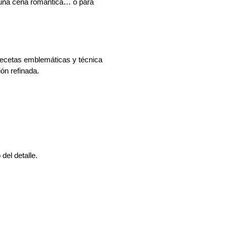
 una cena romántica… o para 
recetas emblemáticas y técnica 
ión refinada.
del detalle.