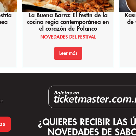
stría
La Buena Barra: El festín de la
Kasi
nea
cocina regia contemporánea en
de 
el corazón de Polanco
NOVEDADES DEL FESTIVAL
Leer más
es
¿QUIERES RECIBIR LAS 
as
NOVEDADES DE SABO