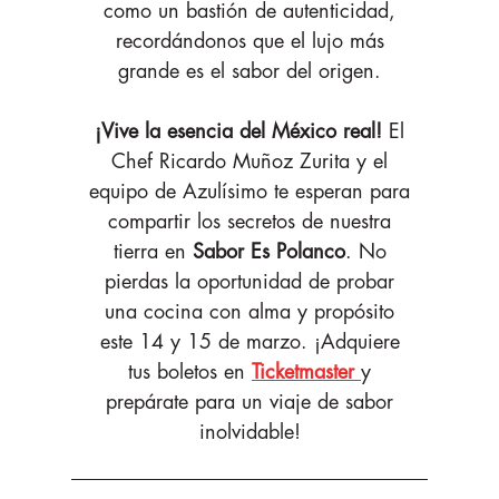
como un bastión de autenticidad,
Expositores
recordándonos que el lujo más
grande es el sabor del origen.
Sobre Nosotros
¡Vive la esencia del México real!
El
Chef Ricardo Muñoz Zurita y el
Santander 360
equipo de Azulísimo te esperan para
compartir los secretos de nuestra
tierra en
Sabor Es Polanco
. No
SABORES SONOROS
pierdas la oportunidad de probar
una cocina con alma y propósito
DESEOS DE NAVIDAD
este 14 y 15 de marzo. ¡Adquiere
tus boletos en
Ticketmaster
y
prepárate para un viaje de sabor
Blog
inolvidable!
Momentos